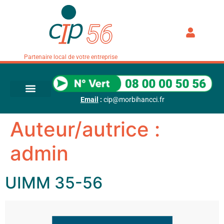
Partenaire local de votre entreprise
Email
:
cip@morbihancci.fr
Auteur/autrice :
admin
UIMM 35-56